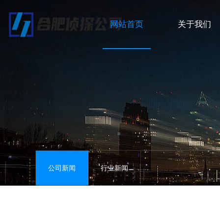
网站首页
关于我们
合肥私家侦探
公司新闻
合肥婚姻调查
行业新闻
合肥出轨取证
合肥商务调查
公司新闻
行业新闻