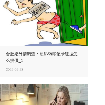
合肥婚外情调查：起诉转账记录证据怎
么提供_1
2025-05-28