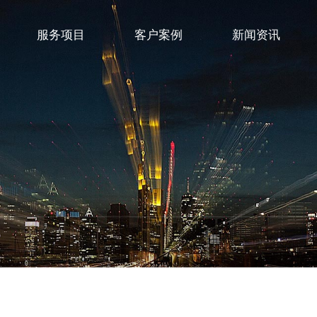
服务项目
客户案例
新闻资讯