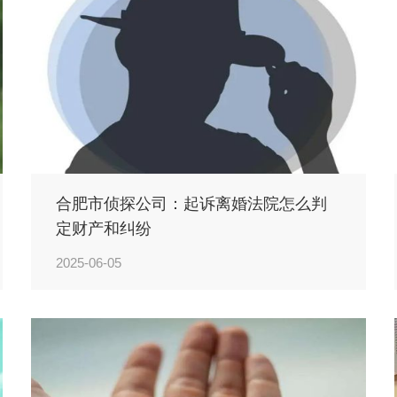
合肥市侦探公司：起诉离婚法院怎么判
定财产和纠纷
2025-06-05