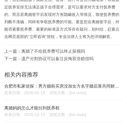
定抚养安排无法满足孩子合理需求，是可以要求对方支付抚养费
的。而且若离婚签字后发现对方有隐瞒收入等情况，致使抚养费的
判断不准确，同样有争取抚养费的可能。要是您在离婚签字后，对
能否索要抚养费、索要的标准及方式等存在疑问，别纠结，赶紧点
击网页底部的“立即咨询”按钮，专业法律人士将为您详细解答。
上一篇：
离婚了不给抚养费可以终止探视吗
下一篇：
遗产分割协议可以备注反悔双倍赔偿吗
相关内容推荐
合肥市私家侦探：男方婚前买房没加女方名字婚后算共同财产吗
发表日期：2026-01-19
浏览次数：[list:visits]
离婚妈妈怎么才能分到抚养权
发表日期：2025-12-13
浏览次数：[list:visits]