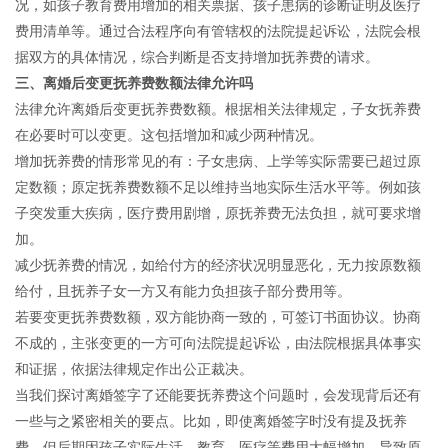
况，如孩子教育费用增加的相关票据、孩子患病的诊断证明及医疗
费用清单等。通过合法程序向有管辖权的法院提起诉讼，法院会根
据双方的具体情况，综合判断是否支持增加抚养费的请求。
三、离婚后变更抚养费数额法律允许吗
法律允许离婚后变更抚养费数额。根据相关法律规定，子女抚养费
在必要时可以变更。这包括增加和减少两种情况。
增加抚养费的情形常见的有：子女患病、上学等实际需要已超过原
定数额；原定抚养费数额不足以维持当地实际生活水平等。例如孩
子突发重大疾病，医疗费用剧增，原抚养费无法负担，就可要求增
加。
减少抚养费的情况，如给付方的经济状况明显恶化，无力按原数额
给付，且抚养子女一方又有能力负担孩子部分费用等。
若要变更抚养费数额，双方能协商一致的，可签订书面协议。协商
不成的，主张变更的一方可向法院提起诉讼，由法院根据具体事实
和证据，依据法律规定作出公正裁决。
当我们探讨离婚签字了还能要抚养费这个问题时，会发现背后还有
一些与之紧密相关的要点。比如，即使离婚签字时没有提及抚养
费，但后期因孩子实际生活、教育、医疗等费用大幅增加，导致原