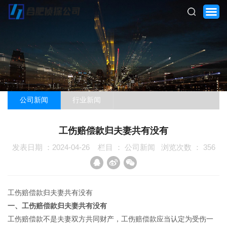
公司新闻
行业新闻
网站首页
工伤赔偿款归夫妻共有没有
关于我们
发表日期 ：2024-04-26
栏目 ：
公司新闻
浏览次数 ：
356
服务项目
客户案例
工伤赔偿款归夫妻共有没有
一、工伤赔偿款归夫妻共有没有
新闻资讯
工伤赔偿款不是夫妻双方共同财产，工伤赔偿款应当认定为受伤一